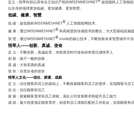
®
定义：悟莘科技以具有自主知识产权的WISENMESHNET
超低能耗人工智能组
以生存的地球更加低碳、更加健康、更加智慧。
低碳、健康、智慧
®
低 碳：超低能耗WISENMESHNET
人工智能组网技术。
®
健 康：通过WISENMESHNET
和高精度的传感技术的整合，为大型基础设施
®
智 慧：通过WISENMESHNET
inside的核心技术，不断创新未来智慧城市
悟莘人——创新、真诚、使命
定 义：不断创新，真诚处世，坦然肩负时代使命的有责任感悟莘人
创 新：疯子一般的创新，
真 诚：大智若愚的真诚
使 命：自觉自省的使命
悟莘人文化——信任、探索、成就
定 义：信任顾客和员工的基础上，不断探索顾客和员工的需求，实现顾客与员
信 任：信任顾客和员工
探 索：探索顾客需求和员工潜能，满足公司发展要求和提升员工能力
成 就：最大程度满足顾客需求，创造和员工潜能匹配的工作机会，实现顾客和