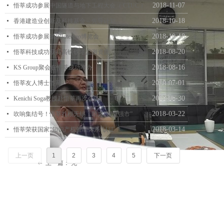
2018-11-07
넷
悟莘成功参展中国隧道与地下工程大会（ CTUC ）
2018-10-18
넷
香港建造业创新及科技基金 – 先导计划
2018-10-18
넷
悟莘成功参展德国Intergeo博览会
2018-08-20
넷
悟莘科技成功获得高铁铁塔监测资质
2018-08-16
넷
KS Group聚会在悟莘成功举办
2018-07-01
넷
悟莘友人博士答辩
2018-06-30
넷
Kenichi Soga教授赴悟莘再次会谈
2018-03-22
넷
吹响集结号！悟莘扎根无锡，助力“智造强市”
2018-03-14
넷
悟莘荣获国家“知识产权管理体系”认证
上一页
1
2
3
4
5
下一页
上一篇：
无
ꂃ