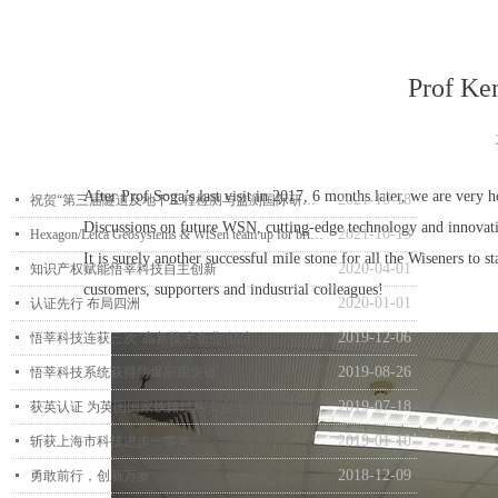
Prof Ke
After Prof Soga’s last visit in 2017, 6 months later, we are very
2021-10-18
넷
祝贺“第三届隧道及地下工程检测与监测国际研讨会暨第七届中国土木工程学会隧道及地下工程分会建设管理与青年工作科技论坛”成功召开
Discussions on future WSN, cutting-edge technology and innovativ
2021-10-13
넷
Hexagon/Leica Geosystems & WiSen team up for brighter future
It is surely another successful mile stone for all the Wiseners to
2020-04-01
넷
知识产权赋能悟莘科技自主创新
customers, supporters and industrial colleagues!
2020-01-01
넷
认证先行 布局四洲
2019-12-06
넷
悟莘科技连获三次“高新技术企业”认定
2019-08-26
넷
悟莘科技系统获得防爆应用突破
2019-07-18
넷
获英认证 为英国国家铁路结构安全无线监测注入中国原创科技元素
2019-01-10
넷
斩获上海市科技进步一等奖
2018-12-09
넷
勇敢前行，创新万岁