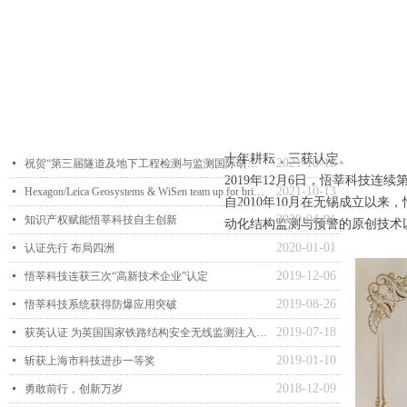
十年耕耘，三获认定。
2021-10-18
넷
祝贺“第三届隧道及地下工程检测与监测国际研讨会暨第七届中国土木工程学会隧道及地下工程分会建设管理与青年工作科技论坛”成功召开
2019年12月6日，悟莘科技连
2021-10-13
넷
Hexagon/Leica Geosystems & WiSen team up for brighter future
自2010年10月在无锡成立以
2020-04-01
넷
知识产权赋能悟莘科技自主创新
动化结构监测与预警的原创技术以
2020-01-01
넷
认证先行 布局四洲
2019-12-06
넷
悟莘科技连获三次“高新技术企业”认定
2019-08-26
넷
悟莘科技系统获得防爆应用突破
2019-07-18
넷
获英认证 为英国国家铁路结构安全无线监测注入中国原创科技元素
2019-01-10
넷
斩获上海市科技进步一等奖
2018-12-09
넷
勇敢前行，创新万岁