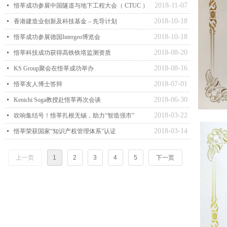
2018-11-07
넷
悟莘成功参展中国隧道与地下工程大会（ CTUC ）
2018-10-18
넷
香港建造业创新及科技基金 – 先导计划
2018-10-18
넷
悟莘成功参展德国Intergeo博览会
2018-08-20
넷
悟莘科技成功获得高铁铁塔监测资质
2018-08-16
넷
KS Group聚会在悟莘成功举办
2018-07-01
넷
悟莘友人博士答辩
2018-06-30
넷
Kenichi Soga教授赴悟莘再次会谈
2018-03-22
넷
吹响集结号！悟莘扎根无锡，助力“智造强市”
2018-03-14
넷
悟莘荣获国家“知识产权管理体系”认证
上一页
1
2
3
4
5
下一页