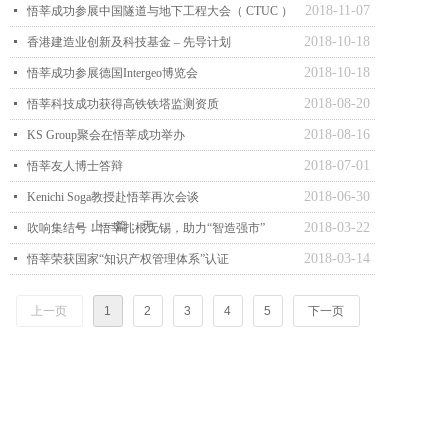
2018-11-07
넷
悟莘成功参展中国隧道与地下工程大会（ CTUC ）
2018-10-18
넷
香港建造业创新及科技基金 – 先导计划
2018-10-18
넷
悟莘成功参展德国Intergeo博览会
2018-08-20
넷
悟莘科技成功获得高铁铁塔监测资质
2018-08-16
넷
KS Group聚会在悟莘成功举办
2018-07-01
넷
悟莘友人博士答辩
2018-06-30
넷
Kenichi Soga教授赴悟莘再次会谈
上一篇：
无
2018-03-22
ꂃ
넷
吹响集结号！悟莘扎根无锡，助力“智造强市”
2018-03-14
넷
悟莘荣获国家“知识产权管理体系”认证
上一页
1
2
3
4
5
下一页