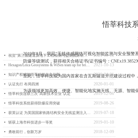
悟莘科技
2019年8月，我司“无线传感网络可视化智能监测与安全预警系统
2021-10-18
넷
祝贺“第三届隧道及地下工程检测与监测国际研讨会暨第七届中国土木工程学会隧道及地下工程分会建设管理与青年工作科技论坛”成功召开
防爆等级测试，获得相关合格证书(证书编号：CNEx19.3852X
2021-10-13
넷
Hexagon/Leica Geosystems & WiSen team up for brighter future
2020-04-01
넷
知识产权赋能悟莘科技自主创新
至此，悟莘科技成为国内首家在含瓦斯隧道开挖建设过程中
2020-01-01
넷
认证先行 布局四洲
为该领域更加高效、便捷、智能化地实施无线、无源、智能
2019-12-06
넷
悟莘科技连获三次“高新技术企业”认定
2019-08-26
넷
悟莘科技系统获得防爆应用突破
2019-07-18
넷
获英认证 为英国国家铁路结构安全无线监测注入中国原创科技元素
2019-01-10
넷
斩获上海市科技进步一等奖
2018-12-09
넷
勇敢前行，创新万岁