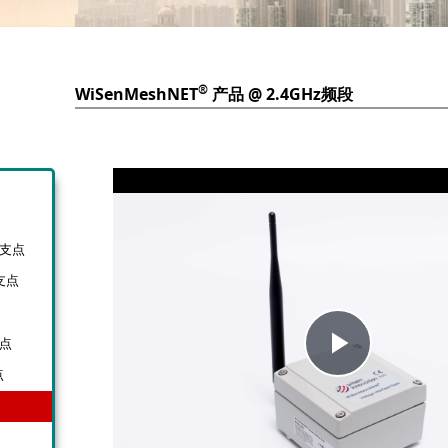
®
WiSenMeshNET
产品 @ 2.4GHz频段
传感支点
感支点
Play
支点
点
Video